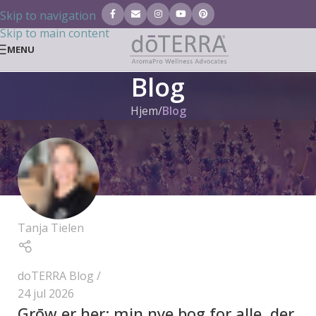
Skip to navigation
Skip to main content
MENU
Blog
Hjem
/
Blog
Tanja Tielen
doTERRA Blog
24 jul 2026
Grōw er her: min nye bog for alle, der