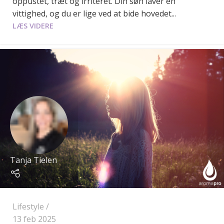
oppustet, træt og irriteret. Din søn laver en
vittighed, og du er lige ved at bide hovedet...
LÆS VIDERE
Tanja Tielen
Lifestyle
13 feb 2025