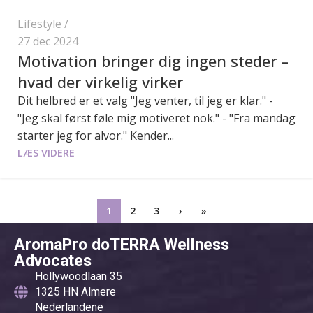
Lifestyle
27 dec 2024
Motivation bringer dig ingen steder –
hvad der virkelig virker
Dit helbred er et valg "Jeg venter, til jeg er klar." -
"Jeg skal først føle mig motiveret nok." - "Fra mandag
starter jeg for alvor." Kender...
LÆS VIDERE
1
2
3
›
»
AromaPro doTERRA Wellness
Advocates
Hollywoodlaan 35
1325 HN Almere
Nederlandene