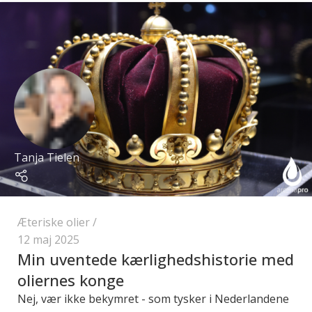
Tanja Tielen
Æteriske olier
12 maj 2025
Min uventede kærlighedshistorie med
oliernes konge
Nej, vær ikke bekymret - som tysker i Nederlandene