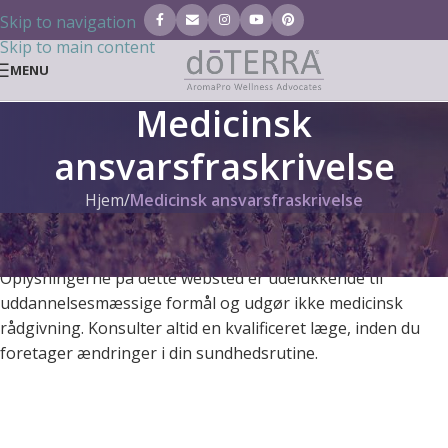
Skip to navigation
Skip to main content
MENU
Medicinsk
ansvarsfraskrivelse
Hjem
/
Medicinsk ansvarsfraskrivelse
Medicinsk ansvarsfraskrivelse
Oplysningerne på dette websted er udelukkende til
uddannelsesmæssige formål og udgør ikke medicinsk
rådgivning. Konsulter altid en kvalificeret læge, inden du
foretager ændringer i din sundhedsrutine.