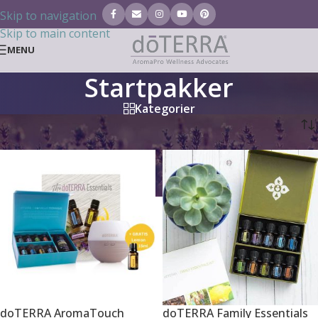
Skip to navigation
Skip to main content
MENU
Startpakker
Kategorier
Hjem
/
Tilmeldingspakker
/
Startpakker
doTERRA AromaTouch
doTERRA Family Essentials