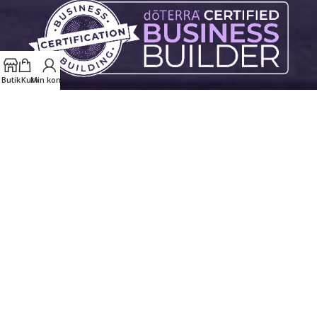
Butik
Kurv
Min konto
Copyright © 2026 doTERRA AromaPro Æteriske Olier