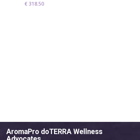
€
318.50
AromaPro doTERRA Wellness
Advocates