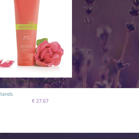
 Spa – Rose Håndlotion
Hands
€
27.67