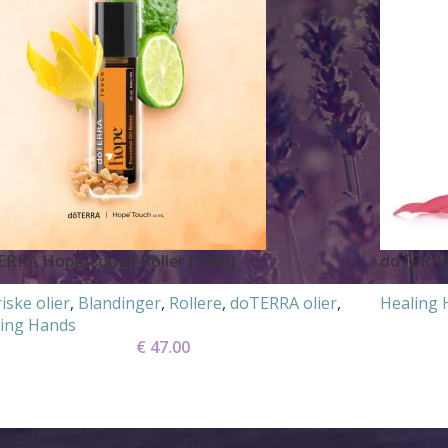
RRA Hope Touch Roller (10ml)
doTERRA
iske olier
,
Blandinger
,
Rollere
,
doTERRA olier
,
Healing 
ing Hands
€
47.00