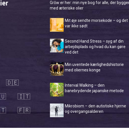
ier
Grōw er her: min nye bog for alle, der bygge
med æteriske olier
Mit øje sendte morsekode – og det
var ikke sødt
Second Hand Stress – syg af din
arbejdsplads og hvad du kan gøre
ved det
Min uventede kærlighedshistorie
med oliernes konge
🇩🇪
Interval Walking – den
banebrydende japanske metode
🇺
🇮🇹
Mikrobiom – den autistiske hjerne
🇹
🇫🇷
og overgangsalderen