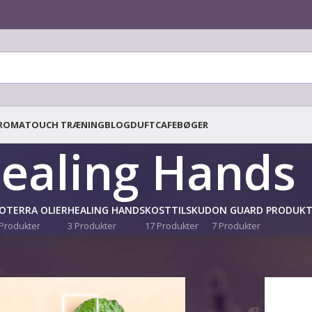
ROMATOUCH TRÆNING
BLOG
DUFTCAFE
BØGER
ealing Hands
OTERRA OLIER
HEALING HANDS
KOSTTILSKUD
ON GUARD PRODUKT
 Produkter
3 Produkter
17 Produkter
7 Produkter