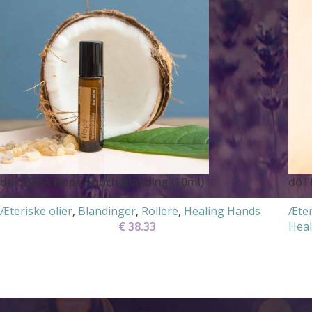
doTERRA Hope Touch Blanding (10ml)
dōTE
Æteriske olier
,
Blandinger
,
Rollere
,
Healing Hands
Æter
€
38.33
Heal