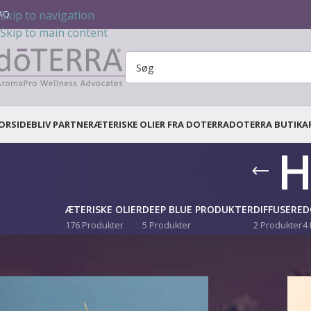
Skip to navigation
AQ
Skip to main content
ORSIDE
BLIV PARTNER
ÆTERISKE OLIER FRA DOTERRA
DOTERRA BUTIK
A
H
ÆTERISKE OLIER
DEEP BLUE PRODUKTER
DIFFUSERE
D
176 Produkter
5 Produkter
2 Produkter
4
Hjem
/
Healing Hands