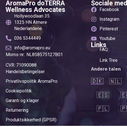
AromaPro doTERRA
Sociale med
Wellness Advocates
Facebook
Hollywoodlaan 35
Instagram
1325 HN Almere
Nederlandene
Pinterest
036 5344449
Youtube
Links
info@aromapro.eu
FAQ
Moms-nr.: NL858575127B01
Link Tree
CVR: 71090088
Andere talen
Handelsbetingelser
🇩🇰
🇳🇱
Privatlivspolitik AromaPro
Cookiepolitik
🇪🇸
🇪
Garanti og klager
🇵🇱
🇵
Returnering
Produktsikkerhed (GPSR)