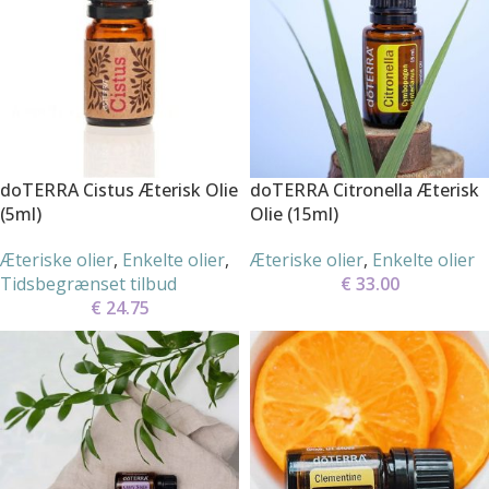
doTERRA Cistus Æterisk Olie
doTERRA Citronella Æterisk
(5ml)
Olie (15ml)
Æteriske olier
,
Enkelte olier
,
Æteriske olier
,
Enkelte olier
Tidsbegrænset tilbud
€
33.00
€
24.75