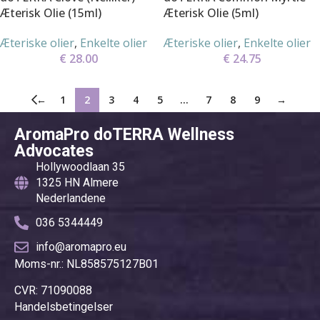
Æterisk Olie (15ml)
Æterisk Olie (5ml)
Æteriske olier
,
Enkelte olier
Æteriske olier
,
Enkelte olier
€
28.00
€
24.75
←
1
2
3
4
5
…
7
8
9
→
AromaPro doTERRA Wellness
Advocates
Hollywoodlaan 35
1325 HN Almere
Nederlandene
036 5344449
info@aromapro.eu
Moms-nr.: NL858575127B01
CVR: 71090088
Handelsbetingelser