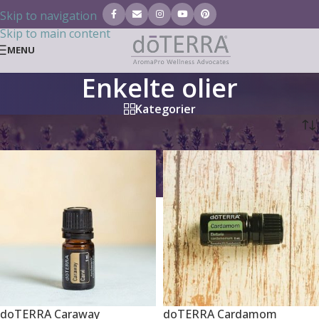
Skip to navigation
Skip to main content
MENU
Enkelte olier
Kategorier
Hjem
/
Æteriske olier
/
Enkelte olier
/
Side 2
doTERRA Caraway
doTERRA Cardamom