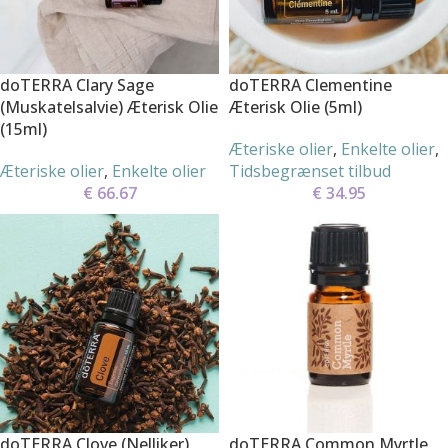
doTERRA Clary Sage
doTERRA Clementine
(Muskatelsalvie) Æterisk Olie
Æterisk Olie (5ml)
(15ml)
Æteriske olier
,
Enkelte olier
,
Æteriske olier
,
Enkelte olier
Tidsbegrænset tilbud
€
66.67
€
34.95
doTERRA Clove (Nelliker)
doTERRA Common Myrtle