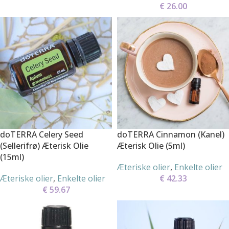
€
26.00
doTERRA Celery Seed
doTERRA Cinnamon (Kanel)
(Sellerifrø) Æterisk Olie
Æterisk Olie (5ml)
(15ml)
Æteriske olier
,
Enkelte olier
Æteriske olier
,
Enkelte olier
€
42.33
€
59.67