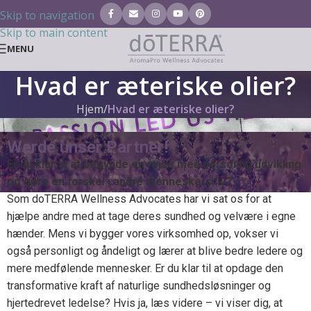
Skip to navigation
Skip to main content
MENU
Hvad er æteriske olier?
Hjem
/
Hvad er æteriske olier?
Werde unser Partner!
Er du klar til at begynde en rejse med personlig udvikling
og gøre en forskel i andre menneskers liv?
Som doTERRA Wellness Advocates har vi sat os for at
hjælpe andre med at tage deres sundhed og velvære i egne
hænder. Mens vi bygger vores virksomhed op, vokser vi
også personligt og åndeligt og lærer at blive bedre ledere og
mere medfølende mennesker. Er du klar til at opdage den
transformative kraft af naturlige sundhedsløsninger og
hjertedrevet ledelse? Hvis ja, læs videre – vi viser dig, at