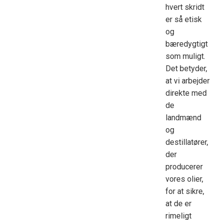
hvert skridt
er så etisk
og
bæredygtigt
som muligt.
Det betyder,
at vi arbejder
direkte med
de
landmænd
og
destillatører,
der
producerer
vores olier,
for at sikre,
at de er
rimeligt