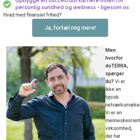
Opbygge en succesfuld karriere inden for
personlig sundhed og wellness - ligesom os
Hvad med finansiel frihed?
Ja, fortæl mig mere!
Men
hvorfor
doTERRA,
spørger
du?
Vi er
ikke en
typisk
netværksmarke
Vi er en
menneskeorient
virksomhed,
der har