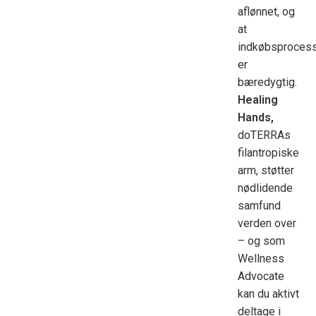
aflønnet, og
at
indkøbsproces
er
bæredygtig.
Healing
Hands,
doTERRAs
filantropiske
arm, støtter
nødlidende
samfund
verden over
– og som
Wellness
Advocate
kan du aktivt
deltage i