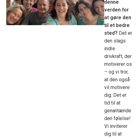
denne
verden for
at gøre den
til et bedre
sted?
Det er
den slags
indre
drivkraft, der
motiverer os
– og vi tror,
at den også
vil motivere
dig. Det er
tid til at
genantænde
den følelse!
Vi inviterer
dig til at