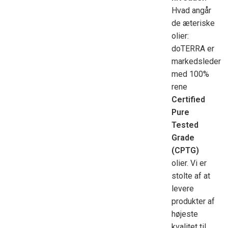
Hvad angår
de æteriske
olier:
doTERRA er
markedsleder
med 100%
rene
Certified
Pure
Tested
Grade
(CPTG)
olier. Vi er
stolte af at
levere
produkter af
højeste
kvalitet til