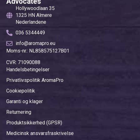
Advocates
Hollywoodlaan 35
1325 HN Almere
Nederlandene
036 5344449
info@aromapro.eu
Moms-nr.: NL858575127B01
CVR: 71090088
Handelsbetingelser
Privatlivspolitik AromaPro
Cookiepolitik
Garanti og klager
Returnering
Produktsikkerhed (GPSR)
Medicinsk ansvarsfraskrivelse