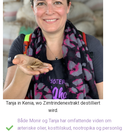
Tanja in Kenia, wo Zimtrindenextrakt destilliert
wird.
Både Monir og Tanja har omfattende viden om
æteriske olier, kosttilskud, nootropika og personlig