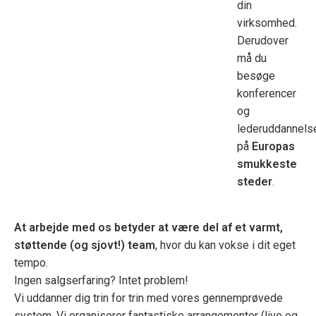
din
virksomhed.
Derudover
må du
besøge
konferencer
og
lederuddannels
på
Europas
smukkeste
steder
.
At arbejde med os betyder at være del af et varmt,
støttende (og sjovt!) team
, hvor du kan vokse i dit eget
tempo.
Ingen salgserfaring? Intet problem!
Vi uddanner dig trin for trin med vores gennemprøvede
system. Vi organiserer fantastiske arrangementer (live og