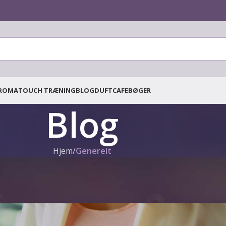
ROMATOUCH TRÆNING
BLOG
DUFTCAFE
BØGER
Blog
Hjem
/
Generelt
GENERELT
,
LIFESTYLE
Kaffe, du er fyret\!
Skrevet af
Tanja Tielen
Til 17. marts 2023