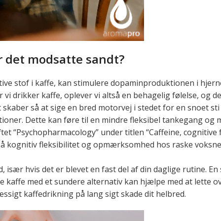
er det modsatte sandt?
aktive stof i kaffe, kan stimulere dopaminproduktionen i hje
vi drikker kaffe, oplever vi altså en behagelig følelse, og d
skaber så at sige en bred motorvej i stedet for en snoet st
tioner. Dette kan føre til en mindre fleksibel tankegang og m
tet “Psychopharmacology” under titlen “Caffeine, cognitive fu
på kognitiv fleksibilitet og opmærksomhed hos raske voksne
ær hvis det er blevet en fast del af din daglige rutine. En s
tte kaffe med et sundere alternativ kan hjælpe med at lette 
ssigt kaffedrikning på lang sigt skade dit helbred.