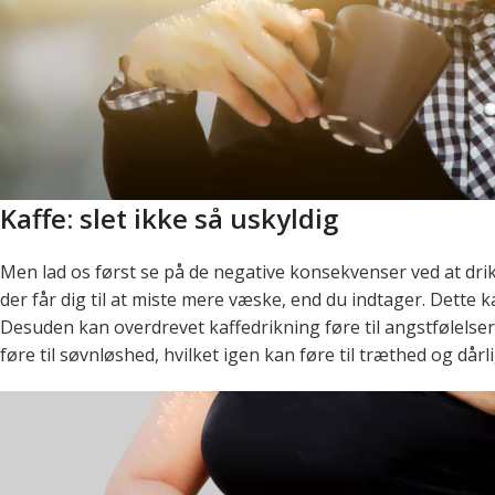
Kaffe: slet ikke så uskyldig
Men lad os først se på de negative konsekvenser ved at drikk
der får dig til at miste mere væske, end du indtager. Dette 
Desuden kan overdrevet kaffedrikning føre til angstfølels
føre til søvnløshed, hvilket igen kan føre til træthed og dår