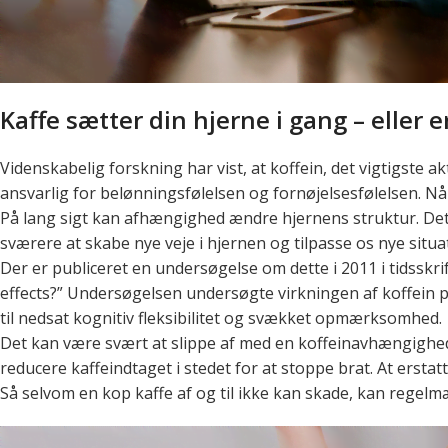
Kaffe sætter din hjerne i gang – eller 
Videnskabelig forskning har vist, at koffein, det vigtigste 
ansvarlig for belønningsfølelsen og fornøjelsesfølelsen. Når 
På lang sigt kan afhængighed ændre hjernens struktur. Det 
sværere at skabe nye veje i hjernen og tilpasse os nye situa
Der er publiceret en undersøgelse om dette i 2011 i tidsskrif
effects?” Undersøgelsen undersøgte virkningen af koffein 
til nedsat kognitiv fleksibilitet og svækket opmærksomhed.
Det kan være svært at slippe af med en koffeinavhængighed, is
reducere kaffeindtaget i stedet for at stoppe brat. At ersta
Så selvom en kop kaffe af og til ikke kan skade, kan regelmæ