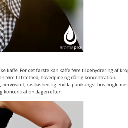
e kaffe. For det første kan kaffe føre til dehydrering af kro
kan føre til træthed, hovedpine og dårlig koncentration.
er, nervøsitet, rastløshed og endda panikangst hos nogle m
lig koncentration dagen efter.