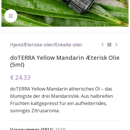
Click to enlarge
Hjem
/
Æteriske olier
/
Enkelte olier
doTERRA Yellow Mandarin Æterisk Olie
(5ml)
€
24.33
doTERRA Yellow Mandarin ätherisches Öl – das
blumigste der drei Mandarinöle. Aus halbreifen
Früchten kaltgepresst für ein aufheiterndes,
sonniges Zitrusaroma.
Varenummer (SKU):
1019