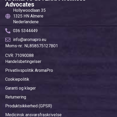
Verwendungsmethode von
Advocates
doTERRAs patentiertem Air
Hollywoodlaan 35
ätherischen Öl kann mit diesem
1325 HN Almere
Stick überall und jederzeit
Nederlandene
verwendet werden.
036 5344449
info@aromapro.eu
Moms-nr.: NL858575127B01
CVR: 71090088
Handelsbetingelser
Privatlivspolitik AromaPro
Cookiepolitik
Garanti og klager
Returnering
Produktsikkerhed (GPSR)
Medicinsk ansvarsfraskrivelse