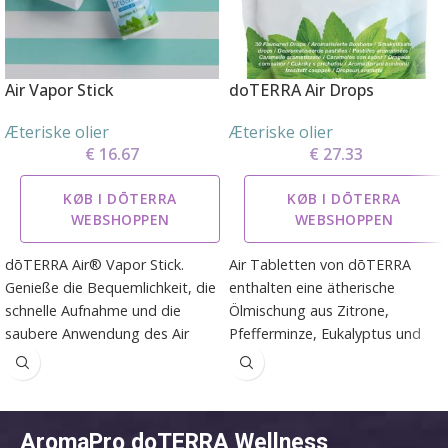
Air Vapor Stick
doTERRA Air Drops
Æteriske olier
Æteriske olier
€
16.67
€
27.33
KØB I DŌTERRA
KØB I DŌTERRA
WEBSHOPPEN
WEBSHOPPEN
dōTERRA Air® Vapor Stick.
Air Tabletten von dōTERRA
Genieße die Bequemlichkeit, die
enthalten eine ätherische
schnelle Aufnahme und die
Ölmischung aus Zitrone,
saubere Anwendung des Air
Pfefferminze, Eukalyptus und
Vapor Sticks. Der Stick gibt ein
jetzt Kardamom, und haben
erfrischendes Gefühl an der
bereits vielen zu ruhiger Atmung
Stelle, an der du ihn aufträgst.
verholfen.
Diese einzigartige
AromaPro doTERRA Wellness