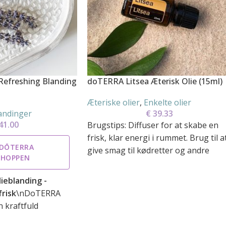
efreshing Blanding
doTERRA Litsea Æterisk Olie (15ml)
Æteriske olier
,
Enkelte olier
andinger
€
39.33
41.00
Brugstips: Diffuser for at skabe en
frisk, klar energi i rummet. Brug til a
 DŌTERRA
give smag til kødretter og andre
SHOPPEN
ieblanding -
frisk
\nDoTERRA
 kraftfuld
PTG™ æteriske olier,