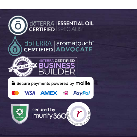
besonders für Diffuser-Mischungen
teuersten Ölen
und verschiedene topische
Anwendungen eignet.
r