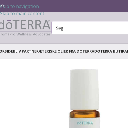
Skip to navigation
AQ
Skip to main content
ORSIDE
BLIV PARTNER
ÆTERISKE OLIER FRA DOTERRA
DOTERRA BUTIK
A