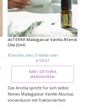
doTERRA Madagascar Vanilla Æterisk
doTERRA Melis
Olie (5ml)
Touch Roller (
Æteriske olier
,
Enkelte olier
Æteriske olier
,
€
59.67
t
KØB I DŌTERRA
KØ
WEBSHOPPEN
W
Das Aroma spricht für sich selbst.
Melissa wird h
Reines Madagaskar Vanille Absolue,
Spannungen zu
vorverdünnt mit fraktioniertem
Entspannung zu
Kokosöl - ein ätherisches Öl, das sich
eines von doT