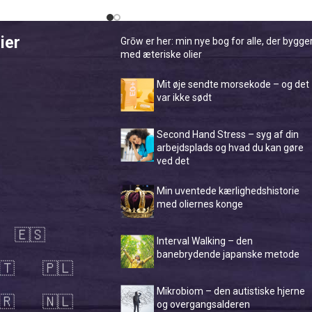
il at rengøre dit hjem
de. Blandingen af
ier
, Litsea og Cassia
Grōw er her: min nye bog for alle, der bygge
med æteriske olier
pløftende duft og kan
e måder - både til
Mit øje sendte morsekode – og det
 til rengøring i
var ikke sødt
Second Hand Stress – syg af din
arbejdsplads og hvad du kan gøre
ved det
Min uventede kærlighedshistorie
med oliernes konge
🇪🇸
Interval Walking – den
banebrydende japanske metode
🇹
🇵🇱
Mikrobiom – den autistiske hjerne
🇷
🇳🇱
og overgangsalderen