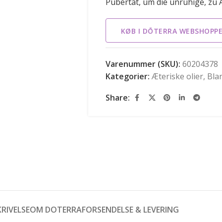
Pubertät, um die unruhige, zu
KØB I DŌTERRA WEBSHOPP
Varenummer (SKU):
60204378
Kategorier:
Æteriske olier
,
Bla
Share:
RIVELSE
OM DOTERRA
FORSENDELSE & LEVERING