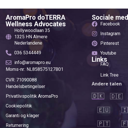
særligt udviklet t
der Stelle, an der du ihn aufträgst.
på en naturlig må
Diese einzigartige
AromaPro doTERRA
Sociale med
blandt andet Lime
Verwendungsmethode von doTERRAs
Wellness Advocates
giver en frisk, o
Facebook
patentiertem Air ätherischen Öl kann
Hollywoodlaan 35
bruges på utallig
mit diesem Stick überall und jederzeit
Instagram
1325 HN Almere
personlig pleje og
verwendet werden.
Nederlandene
Pinterest
hjemmet.
036 5344449
Youtube
Links
info@aromapro.eu
FAQ
Moms-nr.: NL858575127B01
Link Tree
CVR: 71090088
Andere talen
Handelsbetingelser
🇩🇰
🇩🇪
Privatlivspolitik AromaPro
Cookiepolitik
🇪🇺
🇮
Garanti og klager
🇵🇹
🇫
Returnering