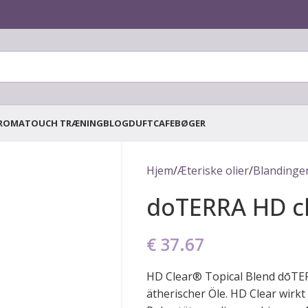
ROMATOUCH TRÆNING
BLOG
DUFTCAFE
BØGER
Hjem
/
Æteriske olier
/
Blandinge
doTERRA HD c
€
37.67
HD Clear® Topical Blend dōTER
ätherischer Öle. HD Clear wirk