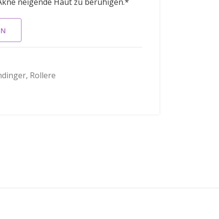
 Akne neigende Haut zu beruhigen.*
EN
ndinger
,
Rollere