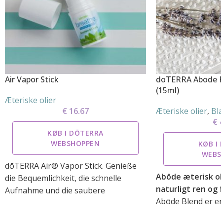
Air Vapor Stick
doTERRA Abode R
(15ml)
Æteriske olier
€
16.67
Æteriske olier
,
Bl
€
KØB I DŌTERRA
WEBSHOPPEN
KØB I
WEB
dōTERRA Air® Vapor Stick. Genieße
Abōde æterisk ol
die Bequemlichkeit, die schnelle
naturligt ren og 
Aufnahme und die saubere
Abōde Blend er en
Anwendung des Air Vapor Sticks. Der
kombination af C
Stick gibt ein erfrischendes Gefühl an