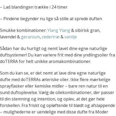
– Lad blandingen trække i 24 timer
– Pindene begynder nu lige så stille at sprede duften
Smukke kombinationer:
Ylang Ylang
& sibirisk gran,
lavendel &
geranium
,
cedertræ
&
vanilje
Sådan har du hurtigt og nemt lavet dine egne naturlige
duftsystemer! Du kan variere frit med dine yndlingsolier fra
doTERRA for helt unikke aromakombinationer.
Som du kan se, er det nemt at lave dine egne naturlige
dufte med doTERRAs æteriske olier. Ikke flere mærkelige
sprayflasker eller kemiske midler – bare ren natur til en
sund duftoplevelse. Vælg de oliekombinationer, der passer
til din stemning og intention, og oplev, at det gør hele
forskellen. Fra friskt og opløftende til blødt og afslappende
– mulighederne er uendelige med disse dufte fra Moder