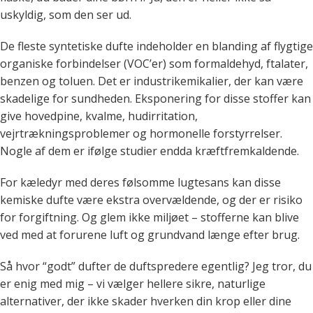
uskyldig, som den ser ud.
De fleste syntetiske dufte indeholder en blanding af flygtige
organiske forbindelser (VOC’er) som formaldehyd, ftalater,
benzen og toluen. Det er industrikemikalier, der kan være
skadelige for sundheden. Eksponering for disse stoffer kan
give hovedpine, kvalme, hudirritation,
vejrtrækningsproblemer og hormonelle forstyrrelser.
Nogle af dem er ifølge studier endda kræftfremkaldende.
For kæledyr med deres følsomme lugtesans kan disse
kemiske dufte være ekstra overvældende, og der er risiko
for forgiftning. Og glem ikke miljøet – stofferne kan blive
ved med at forurene luft og grundvand længe efter brug.
Så hvor “godt” dufter de duftspredere egentlig? Jeg tror, du
er enig med mig – vi vælger hellere sikre, naturlige
alternativer, der ikke skader hverken din krop eller dine