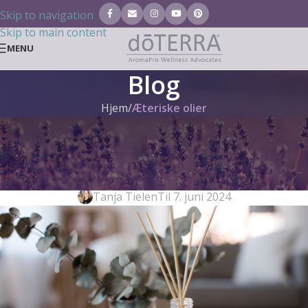
Skip to navigation
Skip to main content
MENU
Blog
Hjem
/
Æteriske olier
ÆTERISKE OLIER
,
AROMATERAPI
,
DIY
,
GENERELT
Trin for trin: Duftstænger og
rumsprays med doTERRA olier
Tanja Tielen
Til 7. juni 2024