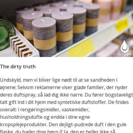
The dirty truth
Undskyld, men vi bliver lige nødt til at se sandheden i
øjnene: Selvom reklamerne viser glade familier, der nyder
deres duftspray, så lad dig ikke narre. Du fører bogstaveligt
talt gift ind i dit hjem med syntetiske duftstoffer. De findes
overalt: i rengøringsmidler, vaskemidler,
husholdningsdufte og endda i dine egne
kropsplejeprodukter. Den dejligt-pudrede duft i den gule
flaske, du bader dine børn i? Ja, den er heller ikke så