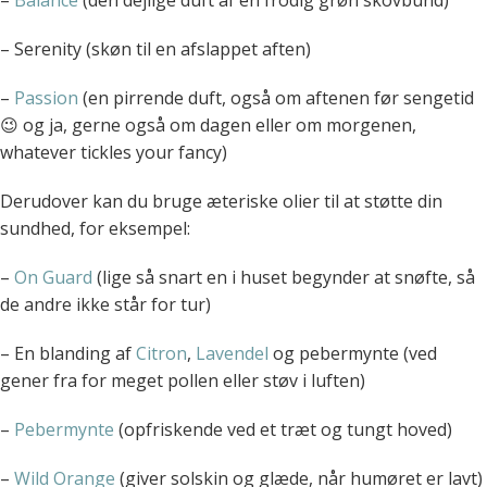
–
Balance
(den dejlige duft af en frodig grøn skovbund)
– Serenity (skøn til en afslappet aften)
–
Passion
(en pirrende duft, også om aftenen før sengetid
😉 og ja, gerne også om dagen eller om morgenen,
whatever tickles your fancy)
Derudover kan du bruge æteriske olier til at støtte din
sundhed, for eksempel:
–
On Guard
(lige så snart en i huset begynder at snøfte, så
de andre ikke står for tur)
– En blanding af
Citron
,
Lavendel
og pebermynte (ved
gener fra for meget pollen eller støv i luften)
–
Pebermynte
(opfriskende ved et træt og tungt hoved)
–
Wild Orange
(giver solskin og glæde, når humøret er lavt)