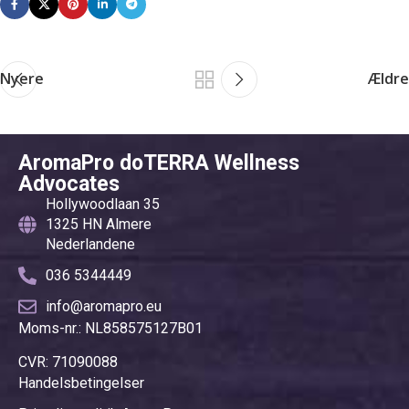
Nyere
Ældre
AromaPro doTERRA Wellness
Advocates
Hollywoodlaan 35
1325 HN Almere
Nederlandene
036 5344449
info@aromapro.eu
Moms-nr.: NL858575127B01
CVR: 71090088
Handelsbetingelser