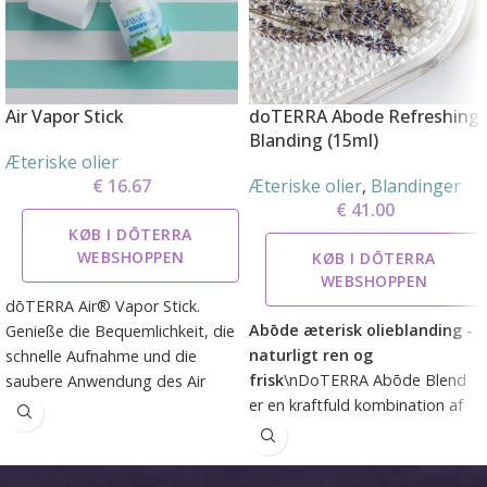
Air Vapor Stick
doTERRA Abode Refreshing
Blanding (15ml)
Æteriske olier
€
16.67
Æteriske olier
,
Blandinger
€
41.00
KØB I DŌTERRA
WEBSHOPPEN
KØB I DŌTERRA
WEBSHOPPEN
dōTERRA Air® Vapor Stick.
Abōde æterisk olieblanding -
Genieße die Bequemlichkeit, die
naturligt ren og
schnelle Aufnahme und die
frisk
\nDoTERRA Abōde Blend
saubere Anwendung des Air
er en kraftfuld kombination af
Vapor Sticks. Der Stick gibt ein
CPTG™ æteriske olier, særligt
erfrischendes Gefühl an der
udviklet til at rengøre dit hjem
Stelle, an der du ihn aufträgst.
på en naturlig måde. Blandingen
Diese einzigartige