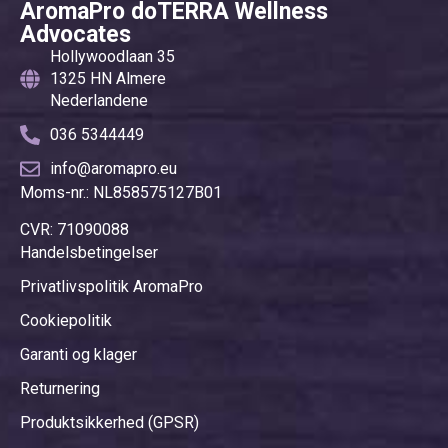
AromaPro doTERRA Wellness
af blandt andet Lime, Litsea og
Verwendungsmethode von
Advocates
Cassia giver en frisk, opløftende
doTERRAs patentiertem Air
Hollywoodlaan 35
duft og kan bruges på utallige
ätherischen Öl kann mit diesem
1325 HN Almere
måder - både til personlig pleje
Stick überall und jederzeit
Nederlandene
og til rengøring i hjemmet.
verwendet werden.
036 5344449
info@aromapro.eu
Moms-nr.: NL858575127B01
CVR: 71090088
Handelsbetingelser
Privatlivspolitik AromaPro
Cookiepolitik
Garanti og klager
Returnering
Produktsikkerhed (GPSR)