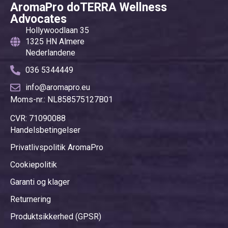
der Anwendung.
AromaPro doTERRA Wellness
rollerblandinger eller til
Advocates
massage.
Hollywoodlaan 35
1325 HN Almere
Nederlandene
036 5344449
info@aromapro.eu
Moms-nr.: NL858575127B01
CVR: 71090088
Handelsbetingelser
Privatlivspolitik AromaPro
Cookiepolitik
Garanti og klager
Returnering
Produktsikkerhed (GPSR)