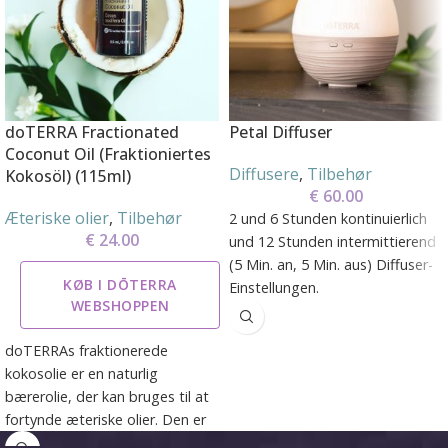
doTERRA Fractionated
Petal Diffuser
Coconut Oil (Fraktioniertes
Diffusere
,
Tilbehør
Kokosöl) (115ml)
€
60.00
Æteriske olier
,
Tilbehør
2 und 6 Stunden kontinuierlich
€
24.00
und 12 Stunden intermittierend
(5 Min. an, 5 Min. aus) Diffuser-
KØB I DŌTERRA
Einstellungen.
WEBSHOPPEN
Optionale Lichteinstellungen:
Nachtlicht oder ohne Licht.
doTERRAs fraktionerede
Ultrafein Nebel erreicht eine
kokosolie er en naturlig
Fläche bis zu 30 m².
bærerolie, der kan bruges til at
Einfacher, 3-teiliger Diffuser ist
fortynde æteriske olier. Den er
unkompliziert und praktisch in
for eksempel velegnet til at lave