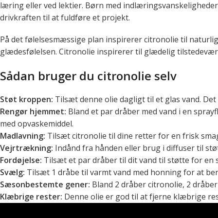
læring eller ved lektier. Børn med indlæringsvanskeligheder 
drivkraften til at fuldføre et projekt.
På det følelsesmæssige plan inspirerer citronolie til naturli
glædesfølelsen. Citronolie inspirerer til glædelig tilstedevære
Sådan bruger du citronolie selv
Støt kroppen:
Tilsæt denne olie dagligt til et glas vand. Det
Rengør hjemmet:
Bland et par dråber med vand i en sprayf
med opvaskemiddel.
Madlavning:
Tilsæt citronolie til dine retter for en frisk sma
Vejrtrækning:
Indånd fra hånden eller brug i diffuser til st
Fordøjelse:
Tilsæt et par dråber til dit vand til støtte for en
Svælg:
Tilsæt 1 dråbe til varmt vand med honning for at ber
Sæsonbestemte gener:
Bland 2 dråber citronolie, 2 dråber
Klæbrige rester:
Denne olie er god til at fjerne klæbrige re