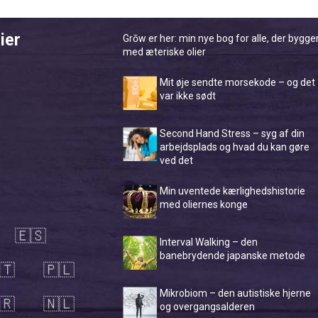
ier
Grōw er her: min nye bog for alle, der bygge
med æteriske olier
Mit øje sendte morsekode – og det
var ikke sødt
Second Hand Stress – syg af din
arbejdsplads og hvad du kan gøre
ved det
Min uventede kærlighedshistorie
med oliernes konge
🇪🇸
Interval Walking – den
banebrydende japanske metode
🇹
🇵🇱
Mikrobiom – den autistiske hjerne
🇷
🇳🇱
og overgangsalderen