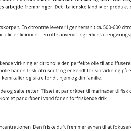
s arbejde frembringer. Det italienske landliv er produkt
skorpen. En citrontræ leverer i gennemsnit ca. 500-600 citro
ne olie er limonen – en ofte anvendt ingrediens i rengøring
nde virkning er citronolie den perfekte olie til at diffusere
ie har en frisk citrusduft og er kendt for sin virkning på 
kemikalier og sikre for dit hjem og din familie.
g salte retter. Tilsæt et par dråber til marinader til fisk og 
 Kom et par dråber i vand for en forfriskende drik.
koncentrationen. Den friske duft fremmer evnen til at fokus