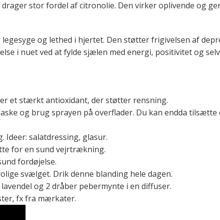
drager stor fordel af citronolie. Den virker oplivende og gen
g legesyge og lethed i hjertet. Den støtter frigivelsen af de
lse i nuet ved at fylde sjælen med energi, positivitet og selvti
 er et stærkt antioxidant, der støtter rensning.
laske og brug sprayen på overflader. Du kan endda tilsætte
g. Ideer: salatdressing, glasur.
øtte for en sund vejrtrækning.
 sund fordøjelse.
olige svælget. Drik denne blanding hele dagen.
 lavendel og 2 dråber pebermynte i en diffuser.
ster, fx fra mærkater.