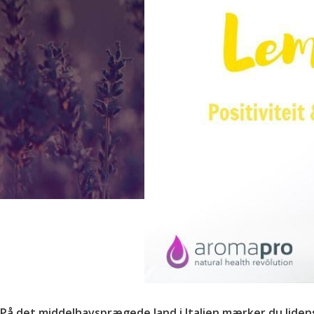
På det middelhavsprægede land i Italien mærker du lidensk