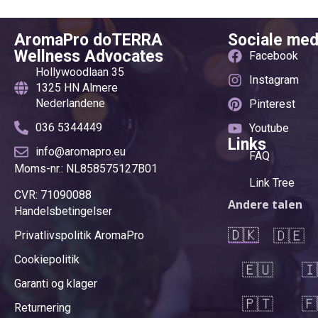
AromaPro doTERRA
Sociale med
Wellness Advocates
Facebook
Hollywoodlaan 35
Instagram
1325 HN Almere
Nederlandene
Pinterest
036 5344449
Youtube
Links
info@aromapro.eu
FAQ
Moms-nr.: NL858575127B01
Link Tree
CVR: 71090088
Andere talen
Handelsbetingelser
🇩🇰
🇩🇪
Privatlivspolitik AromaPro
Cookiepolitik
🇪🇺
🇮
Garanti og klager
🇵🇹
🇫
Returnering