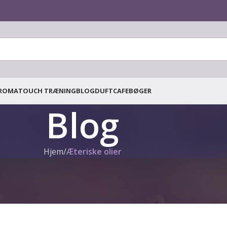
ROMATOUCH TRÆNING
BLOG
DUFTCAFE
BØGER
Blog
Hjem
/
Æteriske olier
ERISKE OLIER
,
AROMATERAPI
,
ENKELTE OLIER
,
GENERELT
dōTERRA Citronolie
Skrevet af
Tanja Tielen
Til 10. april 2019