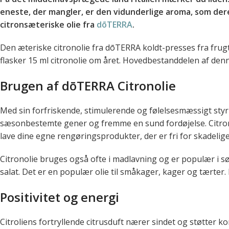
eneste, der mangler, er den vidunderlige aroma, som dere
citronsæteriske olie fra
dōTERRA
.
Den æteriske citronolie fra dōTERRA koldt-presses fra frugt
flasker 15 ml citronolie om året. Hovedbestanddelen af den
Brugen af dōTERRA Citronolie
Med sin forfriskende, stimulerende og følelsesmæssigt styrke
sæsonbestemte gener og fremme en sund fordøjelse. Citronol
lave dine egne rengøringsprodukter, der er fri for skadelige 
Citronolie bruges også ofte i madlavning og er populær i søde o
salat. Det er en populær olie til småkager, kager og tærter.
Positivitet og energi
Citroliens fortryllende citrusduft nærer sindet og støtter 