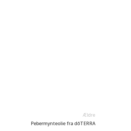
Ældre
Pebermynteolie fra dōTERRA