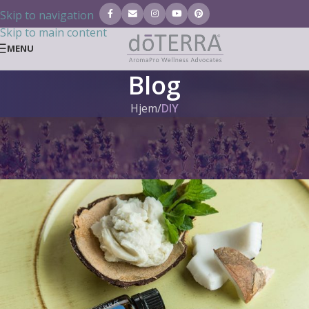
Skip to navigation
Skip to main content
MENU
Blog
Hjem
/
DIY
DIY
,
DOTERRA BLOG
Pebermynte-fodlotion
Tanja Tielen
Til 20. juni 2021