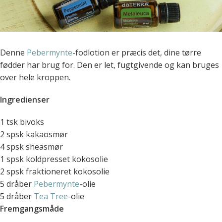
Denne
Pebermynte
-fodlotion er præcis det, dine tørre
fødder har brug for. Den er let, fugtgivende og kan bruges
over hele kroppen.
Ingredienser
1 tsk bivoks
2 spsk kakaosmør
4 spsk sheasmør
1 spsk koldpresset kokosolie
2 spsk fraktioneret kokosolie
5 dråber
Pebermynte
-olie
5 dråber
Tea Tree
-olie
Fremgangsmåde