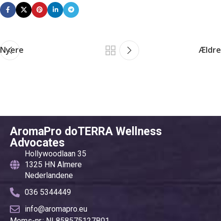
Nyere
Ældre
AromaPro doTERRA Wellness
Advocates
Hollywoodlaan 35
1325 HN Almere
Nederlandene
036 5344449
info@aromapro.eu
Moms-nr.: NL858575127B01