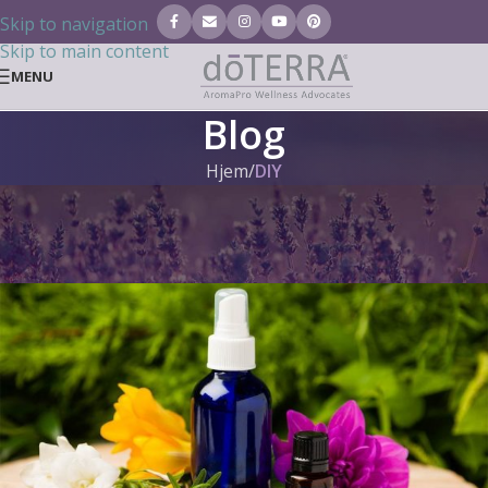
Skip to navigation
Skip to main content
MENU
Blog
Hjem
/
DIY
DIY
,
DOTERRA BLOG
Kräuter-Haargel
Tanja Tielen
Til 27. juni 2021