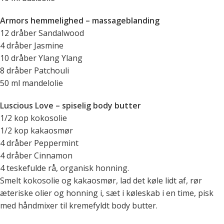
Armors hemmelighed – massageblanding
12 dråber Sandalwood
4 dråber Jasmine
10 dråber Ylang Ylang
8 dråber Patchouli
50 ml mandelolie
Luscious Love – spiselig body butter
1/2 kop kokosolie
1/2 kop kakaosmør
4 dråber Peppermint
4 dråber Cinnamon
4 teskefulde rå, organisk honning.
Smelt kokosolie og kakaosmør, lad det køle lidt af, rør
æteriske olier og honning i, sæt i køleskab i en time, pisk
med håndmixer til kremefyldt body butter.