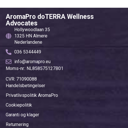
AromaPro doTERRA Wellness
Advocates
Hollywoodlaan 35
1325 HN Almere
Nederlandene
036 5344449
info@aromapro.eu
Moms-nr.: NL858575127B01
CVR: 71090088
Handelsbetingelser
Privatlivspolitik AromaPro
Cookiepolitik
Garanti og klager
Returnering