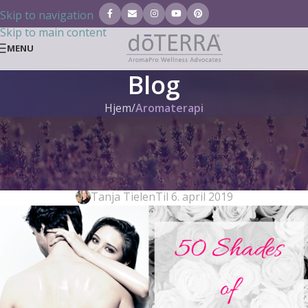
Skip to navigation
Skip to main content
MENU
Blog
Hjem
/
Aromaterapi
AROMATERAPI
50 Shades of Essential Oils –
æteriske olier og intimitet
Tanja Tielen
Til 6. april 2019