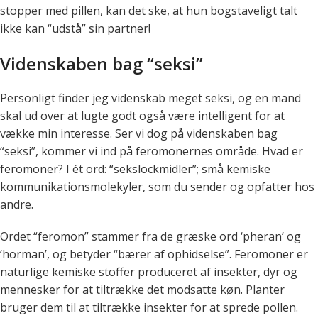
stopper med pillen, kan det ske, at hun bogstaveligt talt
ikke kan “udstå” sin partner!
Videnskaben bag “seksi”
Personligt finder jeg videnskab meget seksi, og en mand
skal ud over at lugte godt også være intelligent for at
vække min interesse. Ser vi dog på videnskaben bag
“seksi”, kommer vi ind på feromonernes område. Hvad er
feromoner? I ét ord: “sekslockmidler”; små kemiske
kommunikationsmolekyler, som du sender og opfatter hos
andre.
Ordet “feromon” stammer fra de græske ord ‘pheran’ og
‘horman’, og betyder “bærer af ophidselse”. Feromoner er
naturlige kemiske stoffer produceret af insekter, dyr og
mennesker for at tiltrække det modsatte køn. Planter
bruger dem til at tiltrække insekter for at sprede pollen.