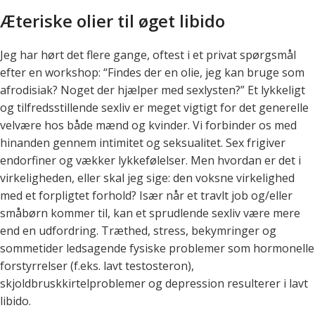
Æteriske olier til øget libido
Jeg har hørt det flere gange, oftest i et privat spørgsmål
efter en workshop: “Findes der en olie, jeg kan bruge som
afrodisiak? Noget der hjælper med sexlysten?” Et lykkeligt
og tilfredsstillende sexliv er meget vigtigt for det generelle
velvære hos både mænd og kvinder. Vi forbinder os med
hinanden gennem intimitet og seksualitet. Sex frigiver
endorfiner og vækker lykkefølelser. Men hvordan er det i
virkeligheden, eller skal jeg sige: den voksne virkelighed
med et forpligtet forhold? Især når et travlt job og/eller
småbørn kommer til, kan et sprudlende sexliv være mere
end en udfordring. Træthed, stress, bekymringer og
sommetider ledsagende fysiske problemer som hormonelle
forstyrrelser (f.eks. lavt testosteron),
skjoldbruskkirtelproblemer og depression resulterer i lavt
libido.